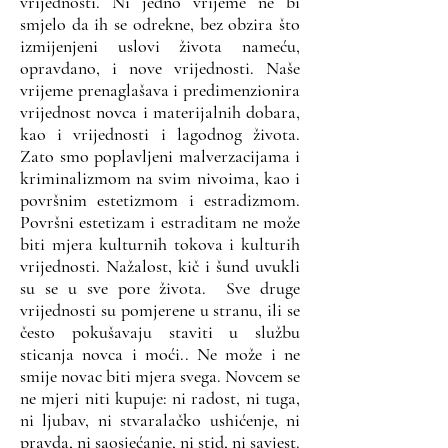
vrijednosti. Ni jedno vrijeme ne bi
smjelo da ih se odrekne, bez obzira što
izmijenjeni uslovi života nameću,
opravdano, i nove vrijednosti. Naše
vrijeme prenaglašava i predimenzionira
vrijednost novca i materijalnih dobara,
kao i vrijednosti i lagodnog života.
Zato smo poplavljeni malverzacijama i
kriminalizmom na svim nivoima, kao i
površnim estetizmom i estradizmom.
Površni estetizam i estraditam ne može
biti mjera kulturnih tokova i kulturih
vrijednosti. Nažalost, kič i šund uvukli
su se u sve pore života. Sve druge
vrijednosti su pomjerene u stranu, ili se
često pokušavaju staviti u službu
sticanja novca i moći.. Ne može i ne
smije novac biti mjera svega. Novcem se
ne mjeri niti kupuje: ni radost, ni tuga,
ni ljubav, ni stvaralačko ushićenje, ni
pravda, ni saosjećanje, ni stid, ni savjest.