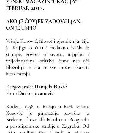
ŽENSKI MAGAZIN "GRACIJA" -
2017.
FEBRUAR
AKO JE ČOVJEK ZADOVOLJAN,
ON JE USPIO
Višnja Kosović, filozof i pjesnikinja, čija
je Knjiga o ćutnji nedavno izašla iz
štampe, govori o životu, uspjehu i
vrijednostima, otkriva čemu nas uči
filozofija te šta se sve može iskazati
kroz ćutnju
Razgovarala:
Danijela Đokić
Foto:
Darko Jovanović
Rođena 1958, u Brezju u BiH, Višnja
Kosović je gimnaziju završila u
Brčkom, filozofski fakultet u Beogradu
a postdipomske studije u Zagrebu. Od
1984, godine živi i radi u Herceg