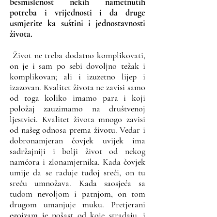
besmislenost nekih nametnutih
potreba i vrijednosti i da druge
usmjerite ka suštini i jednostavnosti
života.
Život ne treba dodatno komplikovati,
on je i sam po sebi dovoljno težak i
komplikovan; ali i izuzetno lijep i
izazovan. Kvalitet života ne zavisi samo
od toga koliko imamo para i koji
položaj zauzimamo na društvenoj
ljestvici. Kvalitet života mnogo zavisi
od našeg odnosa prema životu. Vedar i
dobronamjeran čovjek uvijek ima
sadržajniji i bolji život od nekog
namćora i zlonamjernika. Kada čovjek
umije da se raduje tuđoj sreći, on tu
sreću umnožava. Kada saosjeća sa
tuđom nevoljom i patnjom, on tom
drugom umanjuje muku. Pretjerani
egoizam je pošast od koje stradaju, i