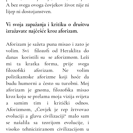
A bez svega ovoga čovjekov život nije ni
lijep ni dostojanstven.
Vi svoja zapažanja i kritiku o društvu
izražavate najčešće kroz aforizam.
Aforizam je sažeta puna misao i zato je
volim. Svi filozofi od Heraklita do
danas koristili su se aforizmom. Leži
mi ta kratka forma, prije svega
filozofski aforizam. Ne volim
politikantske aforizme koji hoće da
budu humorni a često su turobni. Moj
aforizam je gnoma, filozofska misao
kroz koju se prelama moja vizija svijeta
a samim tim i kritički odnos.
Aforizmom, „Čovjek je rep žrtvovao
evoluciji a glavu civilizaciji“ malo sam
se našalila sa teorijom evolucije, i
visoko tehniciziranom civilizacijom u