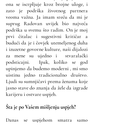
ona se iscrpljuje kroz brojne uloge, i
zato je podrška životnog partnera
veoma važna. Ja imam sreću da mi je
suprug Radovan uvijek bio najveća
podrška u svemu što radim. On je moj
prvi čitalac i sugestivni kritičar a
budući da je i čovjek utemeljenog duha
i izuzetne govorne kulture, naši dijalozi
za mene su ujedno i stvaralački
podsticajni. Ipak, koliko se god
upinjemo da budemo moderni , mi smo
uistinu jedno tradicionalno društvo.
Ljudi su sumnjičavi prema ženama koje
jasno stave do znanja da žele da izgrade
karijeru i ostvare uspjeh.
Šta je po Vašem mišljenju uspjeh?
Danas se uspjehom smatra samo
ukoliko imate neku upravljačku