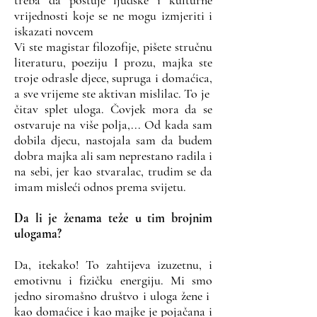
treba da poštuje ljudske i kulturne
vrijednosti koje se ne mogu izmjeriti i
iskazati novcem
Vi ste magistar filozofije, pišete stručnu
literaturu, poeziju I prozu, majka ste
troje odrasle djece, supruga i domaćica,
a sve vrijeme ste aktivan mislilac. To je
čitav splet uloga.
Čovjek mora da se
ostvaruje na više polja,... Od kada sam
dobila djecu, nastojala sam da budem
dobra majka ali sam neprestano radila i
na sebi, jer kao stvaralac, trudim se da
imam misleći odnos prema svijetu.
Da li je ženama teže u tim brojnim
ulogama?
Da, itekako! To zahtijeva izuzetnu, i
emotivnu i fizičku energiju. Mi smo
jedno siromašno društvo i uloga žene i
kao domaćice i kao majke je pojačana i