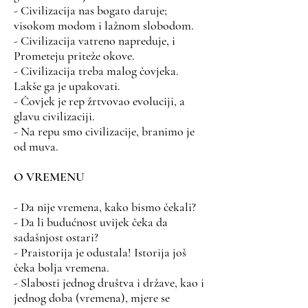
- Civilizacija nas bogato daruje;
visokom modom i lažnom slobodom.
- Civilizacija vatreno napreduje, i
Prometeju priteže okove.
- Civilizacija treba malog čovjeka.
Lakše ga je upakovati.
- Čovjek je rep žrtvovao evoluciji, a
glavu civilizaciji.
- Na repu smo civilizacije, branimo je
od muva.
O VREMENU
- Da nije vremena, kako bismo čekali?
- Da li budućnost uvijek čeka da
sadašnjost ostari?
- Praistorija je odustala! Istorija još
čeka bolja vremena.
- Slabosti jednog društva i države, kao i
jednog doba (vremena), mjere se