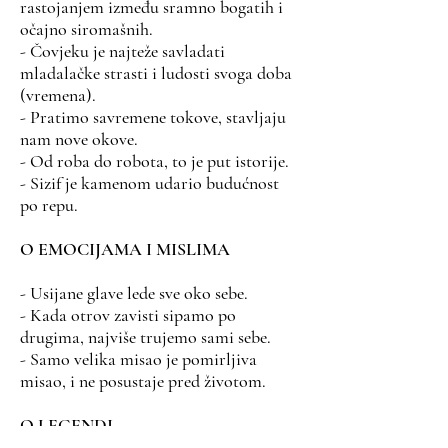
rastojanjem između sramno bogatih i
očajno siromašnih.
- Čovjeku je najteže savladati
mladalačke strasti i ludosti svoga doba
(vremena).
- Pratimo savremene tokove, stavljaju
nam nove okove.
- Od roba do robota, to je put istorije.
- Sizif je kamenom udario budućnost
po repu.
O EMOCIJAMA I MISLIMA
- Usijane glave lede sve oko sebe.
- Kada otrov zavisti sipamo po
drugima, najviše trujemo sami sebe.
- Samo velika misao je pomirljiva
misao, i ne posustaje pred životom.
O LEGENDI