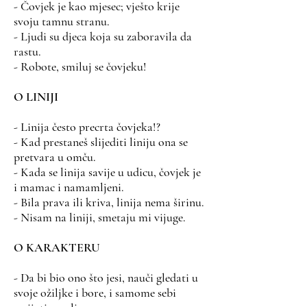
- Čovjek je kao mjesec; vješto krije
svoju tamnu stranu.
- Ljudi su djeca koja su zaboravila da
rastu.
- Robote, smiluj se čovjeku!
O LINIJI
- Linija često precrta čovjeka!?
- Kad prestaneš slijediti liniju ona se
pretvara u omču.
- Kada se linija savije u udicu, čovjek je
i mamac i namamljeni.
- Bila prava ili kriva, linija nema širinu.
- Nisam na liniji, smetaju mi vijuge.
O KARAKTERU
- Da bi bio ono što jesi, nauči gledati u
svoje ožiljke i bore, i samome sebi