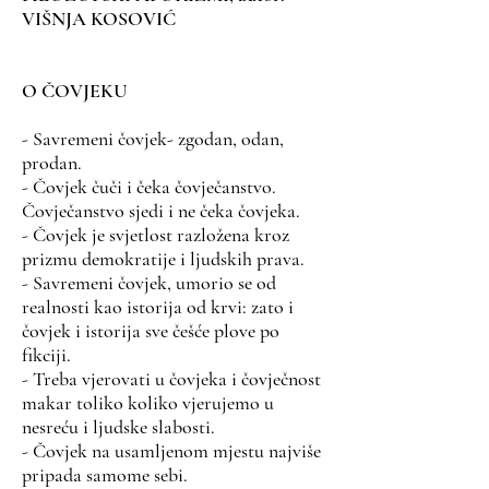
VIŠNJA KOSOVIĆ
​O ČOVJEKU
- Savremeni čovjek- zgodan, odan,
prodan.
- Čovjek čuči i čeka čovječanstvo.
Čovječanstvo sjedi i ne čeka čovjeka.
- Čovjek je svjetlost razložena kroz
prizmu demokratije i ljudskih prava.
- Savremeni čovjek, umorio se od
realnosti kao istorija od krvi: zato i
čovjek i istorija sve češće plove po
fikciji.
- Treba vjerovati u čovjeka i čovječnost
makar toliko koliko vjerujemo u
nesreću i ljudske slabosti.
- Čovjek na usamljenom mjestu najviše
pripada samome sebi.