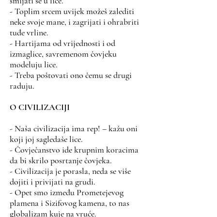
smijati se u lice.
- Toplim srcem uvijek možeš zalediti
neke svoje mane, i zagrijati i ohrabriti
tuđe vrline.
- Hartijama od vrijednosti i od
izmaglice, savremenom čovjeku
modeluju lice.
- Treba poštovati ono čemu se drugi
raduju.
O CIVILIZACIJI
- Naša civilizacija ima rep! – kažu oni
koji joj sagledaše lice.
- Čovječanstvo ide krupnim koracima
da bi skrilo posrtanje čovjeka.
- Civilizacija je porasla, neda se više
dojiti i privijati na grudi.
- Opet smo između Prometejevog
plamena i Sizifovog kamena, to nas
globalizam kuje na vruće.